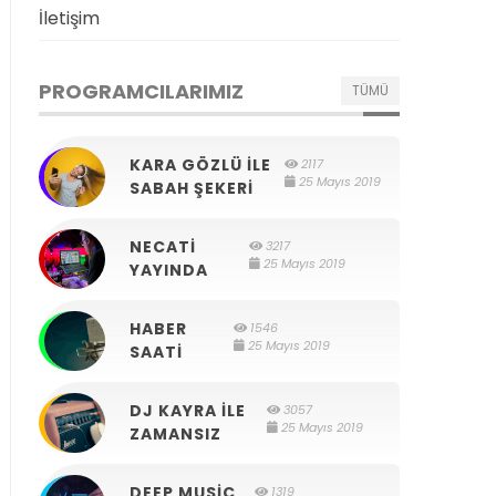
İletişim
PROGRAMCILARIMIZ
TÜMÜ
KARA GÖZLÜ ILE
2117
25 Mayıs 2019
SABAH ŞEKERI
NECATI
3217
25 Mayıs 2019
YAYINDA
HABER
1546
25 Mayıs 2019
SAATI
DJ KAYRA ILE
3057
25 Mayıs 2019
ZAMANSIZ
DEEP MUSIC
1319