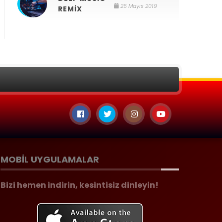
25 Mayıs 2019
REMIX
MOBIL UYGULAMALAR
Bizi hemen indirin, kesintisiz dinleyin!